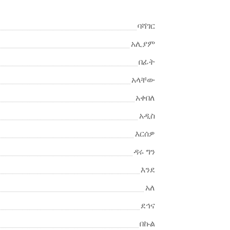
ባሻገር
አሊያም
በፊት
አላቸው
አቀበለ
አዲስ
እርሰዎ
ዳሩ ግን
እንደ
አለ
ደኅና
በኩል