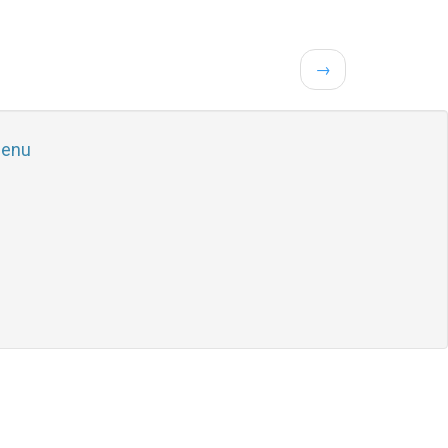
→
enu