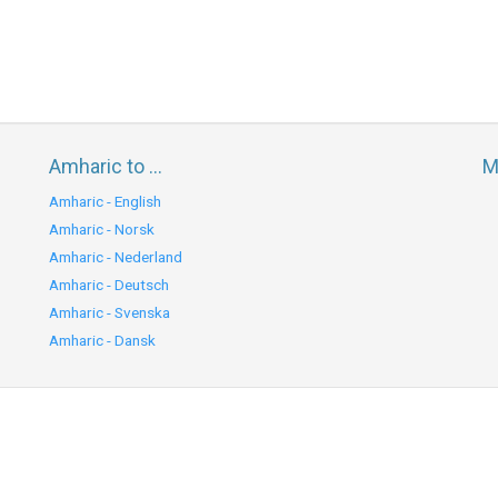
Amharic to ...
M
Amharic - English
Amharic - Norsk
Amharic - Nederland
Amharic - Deutsch
Amharic - Svenska
Amharic - Dansk