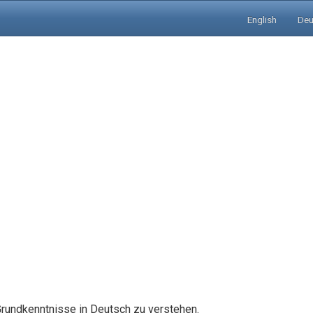
English
Deu
rundkenntnisse in Deutsch zu verstehen.