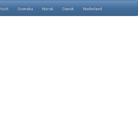
tsch
Svenska
Norsk
Dansk
Nederland